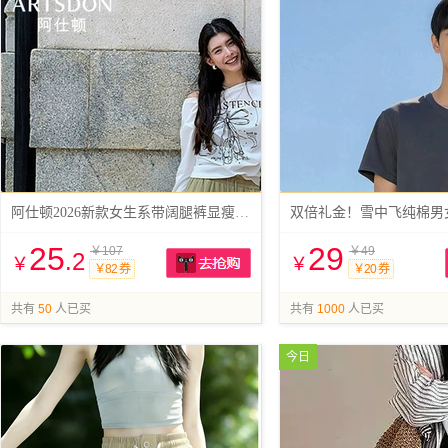
阿仕顿2026新款女生系带阔腿裤显瘦七分裤
双倍礼金！雪中飞纯棉男
25
29
￥107
￥49
.2
￥
￥
￥82 券
￥20 券
抢购
共有
50
人已买
共有
1000
人已买
今日