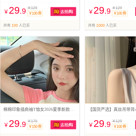
29
29
￥129
￥129
.9
.9
￥
￥
￥100 券
￥100 券
抢购
共有
100
人已买
共有
1000
人已买
棉棉印象插肩袖T恤女2026夏季新款设计感
29
29
￥179
￥129
.9
.9
￥
￥
￥150 券
￥100 券