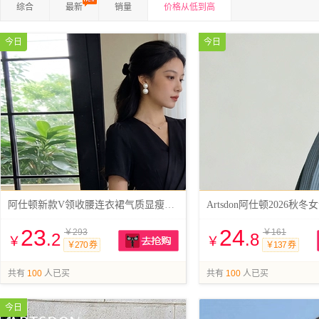
综合
最新
销量
价格从低到高
今日
今日
阿仕顿新款V领收腰连衣裙气质显瘦名媛风
23
24
￥293
￥161
.2
.8
￥
￥
￥270 券
￥137 券
抢购
共有
100
人已买
共有
100
人已买
今日