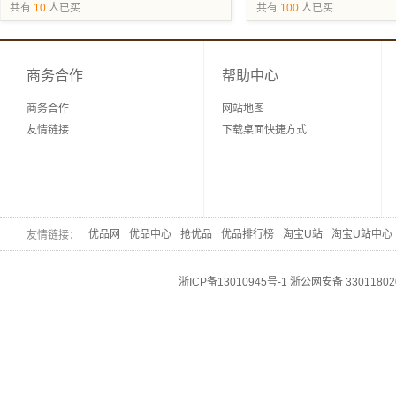
抢购
共有
10
人已买
共有
100
人已买
商务合作
帮助中心
商务合作
网站地图
友情链接
下载桌面快捷方式
优品网
优品中心
抢优品
优品排行榜
淘宝U站
淘宝U站中心
友情链接：
浙ICP备13010945号-1
浙公网安备 33011802