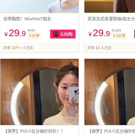
自带胸垫！MissWissT恤女
资深法式浪漫短袖t恤五
29
29
￥49
￥129
.9
.9
￥
￥
￥20 券
￥100 券
抢购
共有
10千+
人已买
共有
10
人已买
【保罗】POLO五分袖针织衫！！
【保罗】POLO五分袖针