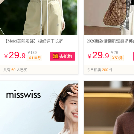
【Meici美熙服饰】梭织速干长裤
2026新款慵懒肌理感奶
29
29
￥139
￥79
.9
.9
￥
￥
￥110 券
￥50 券
抢购
共有
50
人已买
今日热卖
200
件