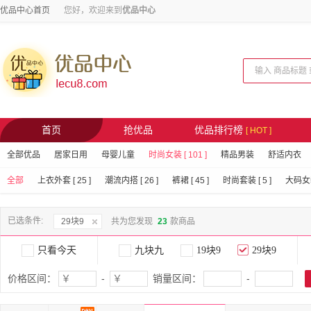
优品中心首页
您好，欢迎来到
优品中心
首页
抢优品
优品排行榜
[ HOT ]
全部优品
居家日用
母婴儿童
时尚女装 [ 101 ]
精品男装
舒适内衣
全部
上衣外套 [ 25 ]
潮流内搭 [ 26 ]
裤裙 [ 45 ]
时尚套装 [ 5 ]
大码女装 
已选条件:
29块9
共为您发现
23
款商品
只看今天
九块九
19块9
29块9
价格区间：
-
销量区间：
-