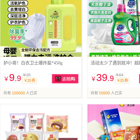
护小哥！白衣卫士爆炸盐*450g
9
39
￥29
￥64
.9
.9
￥
￥
￥20 券
￥25 券
抢购
共有
100000
人已买
共有
50000
人已买