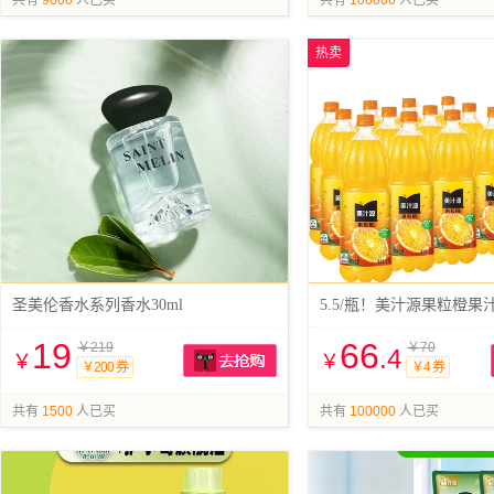
共有
9000
人已买
共有
100000
人已买
热卖
圣美伦香水系列香水30ml
19
66
￥219
￥70
.4
￥
￥
￥200 券
￥4 券
抢购
共有
1500
人已买
共有
100000
人已买