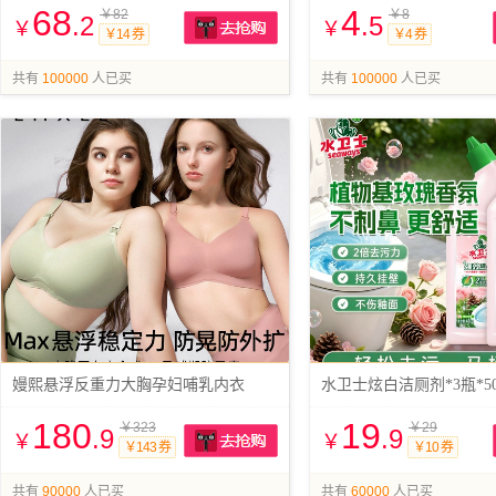
68
4
￥82
￥8
.2
.5
￥
￥
￥14 券
￥4 券
抢购
共有
100000
人已买
共有
100000
人已买
嫚熙悬浮反重力大胸孕妇哺乳内衣
水卫士炫白洁厕剂*3瓶*50
180
19
￥323
￥29
.9
.9
￥
￥
￥143 券
￥10 券
抢购
共有
90000
人已买
共有
60000
人已买