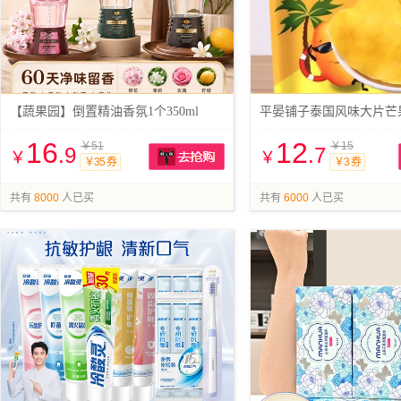
【蔬果园】倒置精油香氛1个350ml
平晏铺子泰国风味大片芒果
16
12
￥51
￥15
.9
.7
￥
￥
￥35 券
￥3 券
抢购
共有
8000
人已买
共有
6000
人已买