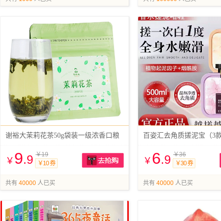
谢裕大茉莉花茶50g袋装一级浓香口粮
百姿汇去角质搓泥宝（3款任
9
6
￥19
￥36
.9
.9
￥
￥
￥10 券
￥30 券
抢购
共有
40000
人已买
共有
40000
人已买