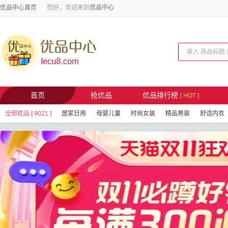
优品中心首页
您好，欢迎来到
优品中心
首页
抢优品
优品排行榜
[ HOT ]
全部优品 [ 9021 ]
居家日用
母婴儿童
时尚女装
精品男装
舒适内衣