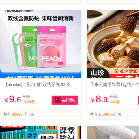
【nicedae】清洁口腔双线牙线200支
正宗云南羊肚菌1包约20
9
8
￥39
￥12
.6
.9
￥
￥
￥30 券
￥4 券
抢购
共有
30000
人已买
共有
10000
人已买