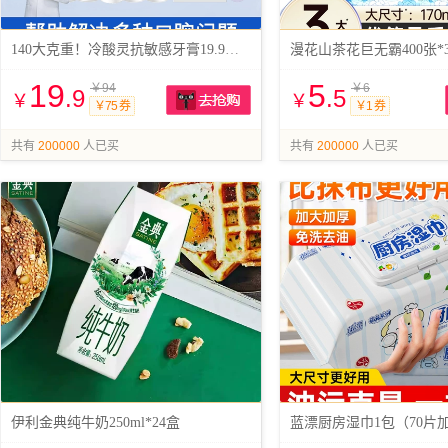
140大克重！冷酸灵抗敏感牙膏19.9任选5件
漫花山茶花巨无霸400张*
19
5
￥94
￥6
.9
.5
￥
￥
￥75 券
￥1 券
抢购
共有
200000
人已买
共有
200000
人已买
伊利金典纯牛奶250ml*24盒
蓝漂厨房湿巾1包（70片