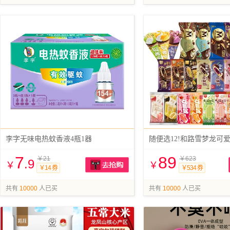
李字无味电热蚊香液4瓶1器
随便选12!和路雪梦龙可
7
89
￥21
￥623
.9
￥
￥
￥14 券
￥534 券
抢购
共有
10000
人已买
共有
10000
人已买