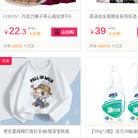
COSTA！巧克力榛子夹心威化饼干80g*3袋
高洁丝全周期全系列任选
22
39
￥51
￥55
.3
￥
￥
￥29 券
￥16 券
抢购
共有
30000
人已买
共有
400000
人已买
热卖
男女童纯棉打底衫长袖t恤宝宝秋装上衣