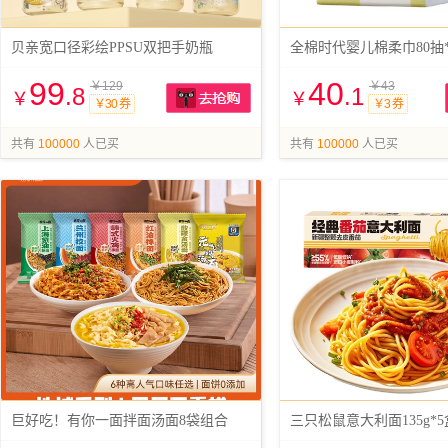
贝亲宽口径彩绘PPSU双把手奶瓶
全棉时代婴儿棉柔巾80抽*
99
40
￥129
￥43
.8
.1
￥
￥
￥30 券
￥3 券
抢购
共有
100000
人已买
共有
100000
人已买
巨好吃！有你一面拌面汤面8袋组合
三只松鼠意大利面135g*5