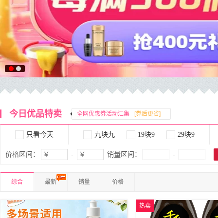
今日优品特卖
全网优惠券活动汇集
[券后更省]
只看今天
九块九
19块9
29块9
价格区间：
-
销量区间：
-
综合
最新
销量
价格
热卖