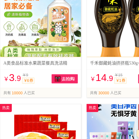
A类食品标准水果蔬菜餐具洗洁精
千禾御藏蚝油挤挤瓶530g×
3
14
￥9
￥15
.9
.9
￥
￥
￥6 券
￥1 券
抢购
共有
10000
人已买
共有
30000
人已买
热卖
热卖