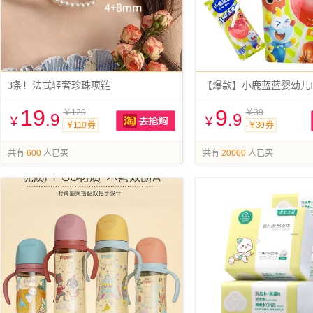
3条！法式轻奢珍珠项链
【爆款】小鹿蓝蓝婴幼儿
19
9
￥129
￥39
.9
.9
￥
￥
￥110 券
￥30 券
抢购
共有
600
人已买
共有
20000
人已买