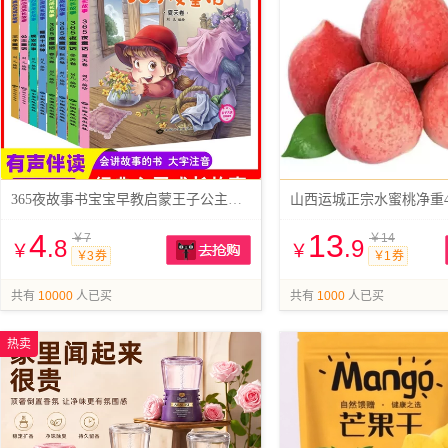
365夜故事书宝宝早教启蒙王子公主童话
山西运城正宗水蜜桃净重4
4
13
￥7
￥14
.8
.9
￥
￥
￥3 券
￥1 券
抢购
共有
10000
人已买
共有
1000
人已买
热卖