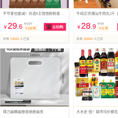
不节食也能减！任选8王饱饱粉粉麦片合集
牛绍正宗潮汕牛肉丸2斤
29
28
￥237
￥59
.6
.9
￥
￥
￥208 券
￥31 券
抢购
共有
70000
人已买
共有
30000
人已买
得力画稿画册收纳册画夹
大水史.低！超市均价都在