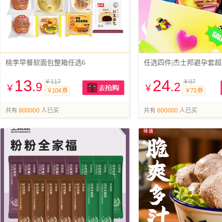
桃李早餐软面包整箱任选6
13
24
￥117
￥97
.9
.2
￥
￥
￥104 券
￥73 券
抢购
共有
800000
人已买
共有
600000
人已买