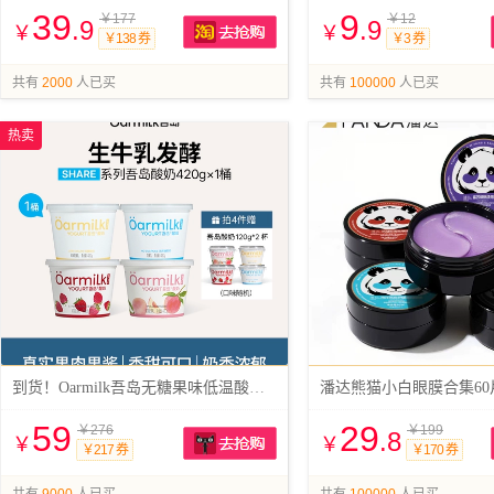
39
9
￥177
￥12
.9
.9
￥
￥
￥138 券
￥3 券
抢购
共有
2000
人已买
共有
100000
人已买
热卖
到货！Oarmilk吾岛无糖果味低温酸奶420g桶
潘达熊猫小白眼膜合集60
59
29
￥276
￥199
.8
￥
￥
￥217 券
￥170 券
抢购