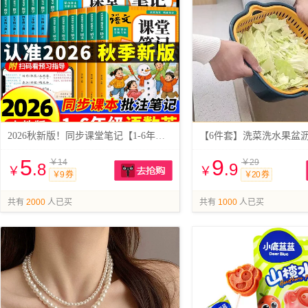
2026秋新版！同步课堂笔记【1-6年级】
【6件套】洗菜洗水果盆
5
9
￥14
￥29
.8
.9
￥
￥
￥9 券
￥20 券
抢购
共有
2000
人已买
共有
1000
人已买