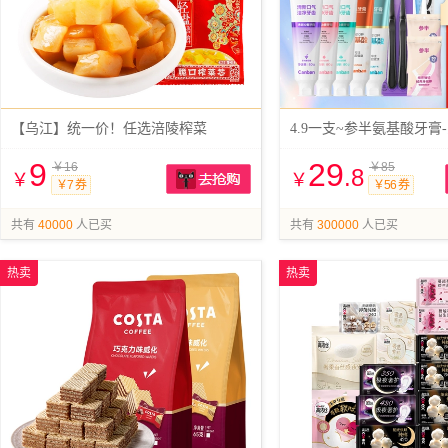
【乌江】统一价！任选涪陵榨菜
4.9一支~参半氨基酸牙膏
9
29
￥16
￥85
.8
￥
￥
￥7 券
￥56 券
抢购
共有
40000
人已买
共有
300000
人已买
热卖
热卖