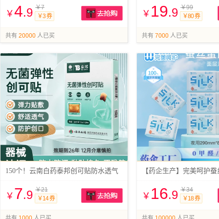
4
19
￥7
￥99
.9
.9
￥
￥
￥3 券
￥80 券
抢购
共有
20000
人已买
共有
7000
人已买
150个！云南白药泰邦创可贴防水透气
【药企生产】完美呵护蚕
7
16
￥21
￥34
.9
.9
￥
￥
￥14 券
￥18 券
抢购
共有
1000
人已买
共有
100000
人已买