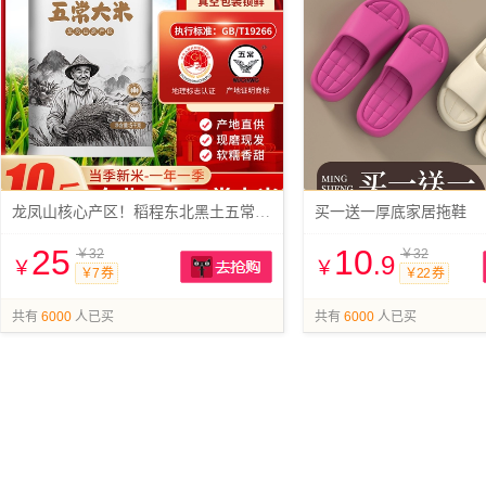
龙凤山核心产区！稻程东北黑土五常大米10斤
买一送一厚底家居拖鞋
25
10
￥32
￥32
.9
￥
￥
￥7 券
￥22 券
抢购
共有
6000
人已买
共有
6000
人已买