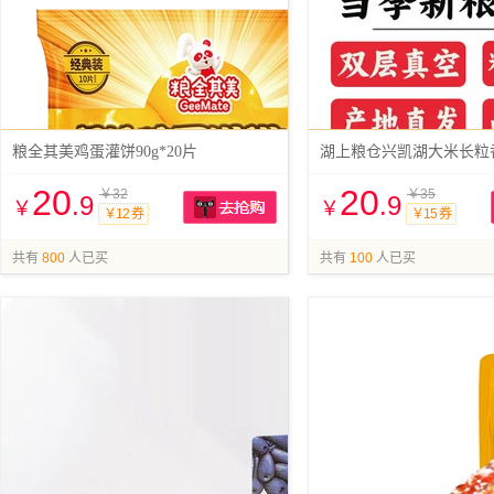
粮全其美鸡蛋灌饼90g*20片
湖上粮仓兴凯湖大米长粒香
20
20
￥32
￥35
.9
.9
￥
￥
￥12 券
￥15 券
抢购
共有
800
人已买
共有
100
人已买