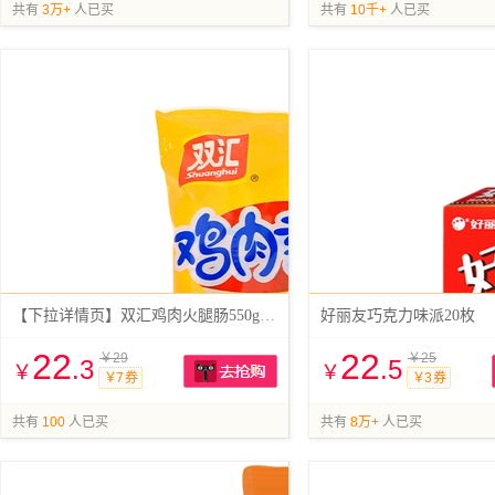
抢购
共有
3万+
人已买
共有
10千+
人已买
【下拉详情页】双汇鸡肉火腿肠550g*3袋
好丽友巧克力味派20枚
22
22
￥29
￥25
.3
.5
￥
￥
￥7 券
￥3 券
抢购
共有
100
人已买
共有
8万+
人已买