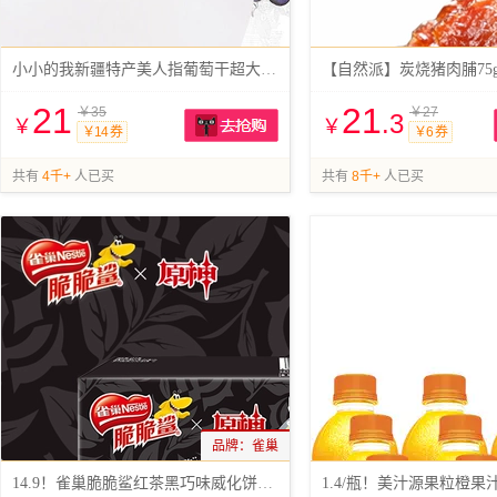
小小的我新疆特产美人指葡萄干超大蓝宝石
【自然派】炭烧猪肉脯75g
21
21
￥35
￥27
.3
￥
￥
￥14 券
￥6 券
抢购
共有
4千+
人已买
共有
8千+
人已买
品牌：
雀巢
14.9！雀巢脆脆鲨红茶黑巧味威化饼干24条
1.4/瓶！美汁源果粒橙果汁3