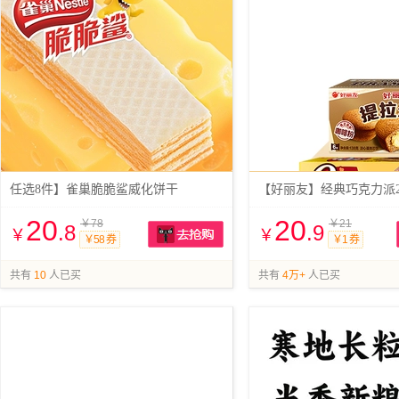
任选8件】雀巢脆脆鲨威化饼干
【好丽友】经典巧克力派2
20
20
￥78
￥21
.8
.9
￥
￥
￥58 券
￥1 券
抢购
共有
10
人已买
共有
4万+
人已买