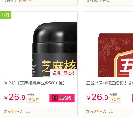
今日热卖
10千+
件
共有
50
人已买
今日
品牌：
燕之坊
燕之坊【芝麻核桃黑豆粉500g/罐】
五谷磨房阿胶五红粉即食
26
26
￥39
￥29
.9
.9
￥
￥
￥13 券
￥3 券
抢购
共有
6千+
人已买
共有
2万+
人已买