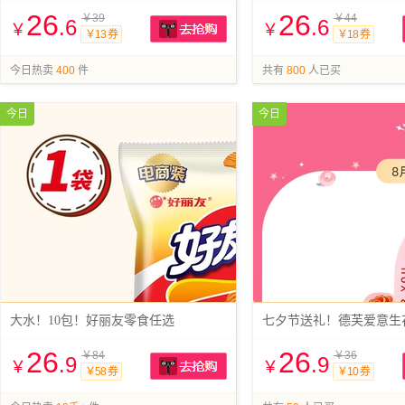
26
26
￥39
￥44
.6
.6
￥
￥
￥13 券
￥18 券
抢购
今日热卖
400
件
共有
800
人已买
今日
今日
大水！10包！好丽友零食任选
26
26
￥84
￥36
.9
.9
￥
￥
￥58 券
￥10 券
抢购