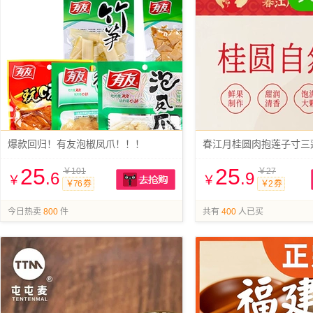
爆款回归！有友泡椒凤爪！！！
25
25
￥101
￥27
.6
.9
￥
￥
￥76 券
￥2 券
抢购
今日热卖
800
件
共有
400
人已买