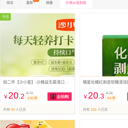
综合
最新
销量
价格从低到高
今日
拍二件【沙小星】-沙棘益生菌清口含片
橘星化橘红剥皮软糖清润
20
20
￥70
￥26
.2
.3
￥
￥
￥50 券
￥6 券
抢购
共有
50
人已买
共有
100
人已买