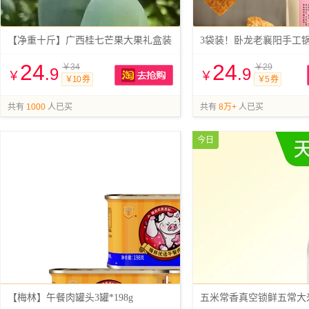
【净重十斤】广西桂七芒果大果礼盒装
3袋装！卧龙老襄阳手工
24
24
￥34
￥29
.9
.9
￥
￥
￥10 券
￥5 券
抢购
共有
1000
人已买
共有
8万+
人已买
今日
【梅林】午餐肉罐头3罐*198g
五米常香真空锁鲜五常大米