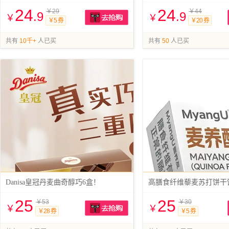
24
24
￥29
￥44
.9
.9
￥
￥
￥5 券
￥20 券
抢购
共有
10千+
人已买
共有
50
人已买
Danisa皇冠丹麦曲奇醇巧6盒！
高膳食纤维藜麦苏打饼干
25
25
￥53
￥30
￥
￥
￥28 券
￥5 券
抢购