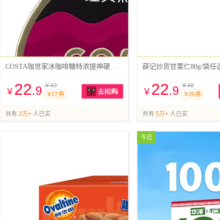
COSTA咖世家冰咖啡糖特浓提神硬糖3盒
薛记炒货甘栗仁80g/袋任
22
22
￥49
￥48
.9
.9
￥
￥
￥27 券
￥26 券
抢购
共有
2万+
人已买
共有
5万+
人已买
今日