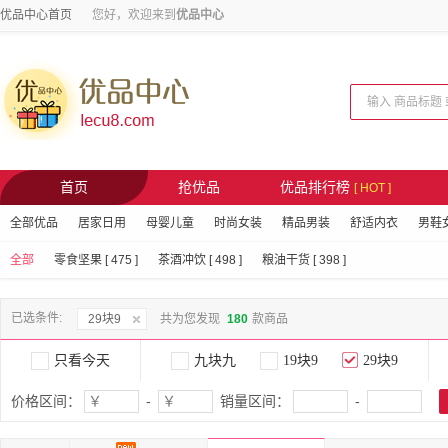
优品中心首页
您好，欢迎来到
优品中心
首页
抢优品
优品排行榜
[ HOT ]
全部优品
居家日用
母婴儿童
时尚女装
精品男装
舒适内衣
男鞋
全部
零食坚果 [ 475 ]
茶酒冲饮 [ 498 ]
粮油干货 [ 398 ]
已选条件:
29块9
共为您发现
180
款商品
只看今天
九块九
19块9
29块9
价格区间：
-
销量区间：
-