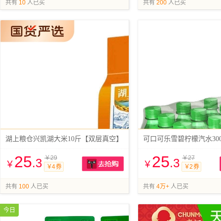
共有
10
人已买
共有
200
人已买
湖上粮仓兴凯湖大米10斤【双层真空】
可口可乐雪碧柠檬汽水300m
25
25
￥29
￥27
.3
.3
￥
￥
￥4 券
￥2 券
抢购
共有
100
人已买
共有
4万+
人已买
今日