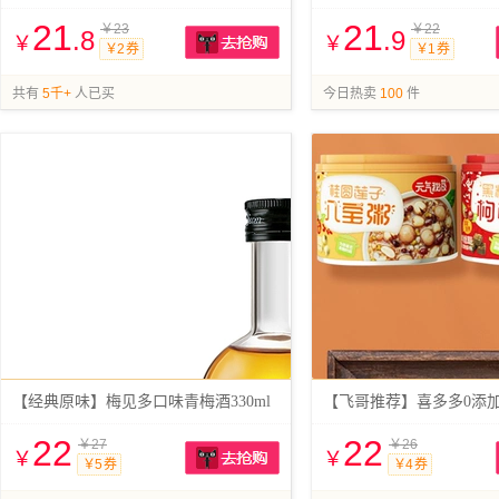
21
21
￥23
￥22
.8
.9
￥
￥
￥2 券
￥1 券
抢购
共有
5千+
人已买
今日热卖
100
件
【经典原味】梅见多口味青梅酒330ml
22
22
￥27
￥26
￥
￥
￥5 券
￥4 券