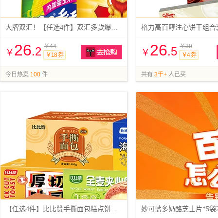
大牌双汇！【任选4件】双汇多款爆款合集
格力高百醇注心饼干组合装
26
26
￥44
￥30
.2
.5
￥
￥
￥18 券
￥4 券
抢购
今日热卖
100
件
共有
3千+
人已买
【任选4件】比比赞手撕面包糕点饼干组合
妙可蓝多奶酪芝士片*5袋2