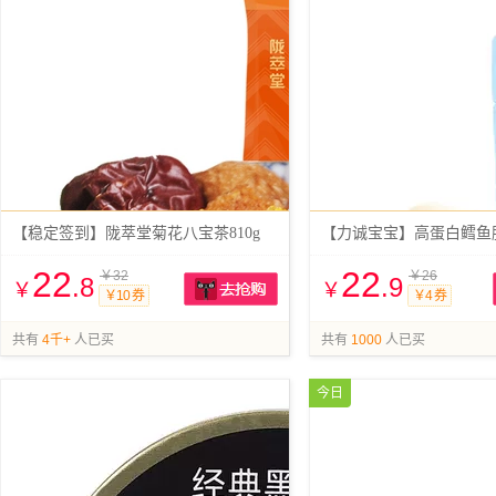
【稳定签到】陇萃堂菊花八宝茶810g
【力诚宝宝】高蛋白鳕鱼肠
22
22
￥32
￥26
.8
.9
￥
￥
￥10 券
￥4 券
抢购
共有
4千+
人已买
共有
1000
人已买
今日