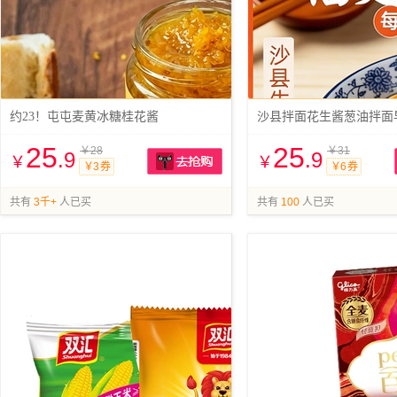
约23！屯屯麦黄冰糖桂花酱
沙县拌面花生酱葱油拌面
25
25
￥28
￥31
.9
.9
￥
￥
￥3 券
￥6 券
抢购
共有
3千+
人已买
共有
100
人已买