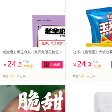
品牌：
老金磨方
老金磨方黑芝麻丸72九蒸九晒无糖低GI
拍2件【食验室】大波浪薯
24
24
￥58
￥31
.2
.3
￥
￥
￥34 券
￥7 券
抢购
共有
7千+
人已买
共有
5千+
人已买