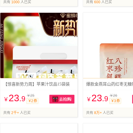
抢购
共有
1000
人已买
共有
600
人已买
【惊喜新势力周】苹果汁饮品15袋装
23
23
￥25
￥26
.9
.9
￥
￥
￥2 券
￥3 券
抢购
共有
2千+
人已买
共有
8万+
人已买