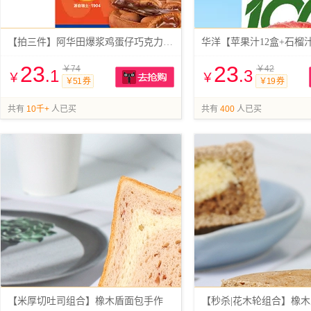
【拍三件】阿华田爆浆鸡蛋仔巧克力蛋糕520g
23
23
￥74
￥42
.1
.3
￥
￥
￥51 券
￥19 券
抢购
共有
10千+
人已买
共有
400
人已买
【米厚切吐司组合】橡木盾面包手作
【秒杀|花木轮组合】橡