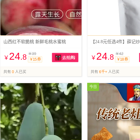
山西红不软脆桃 新鲜毛桃水蜜桃
【24.8元任选4件】薛记
24
24
￥39
￥42
.8
.8
￥
￥
￥15 券
￥18 券
抢购
共有
0
人已买
共有
6千+
人已买
今日