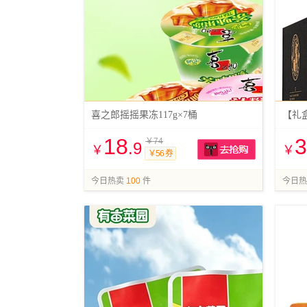
喜之郎摇摇果冻117g×7桶
18
3
￥74
.9
￥
￥
￥56 券
抢购
今日热卖
100
件
今日热