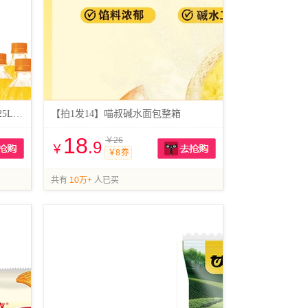
5.5/瓶！美汁源果粒橙果汁橙汁1.25L*12瓶
【拍1发14】喵叔碱水面包整箱
18
￥26
.9
￥
￥8 券
抢购
抢购
共有
10万+
人已买