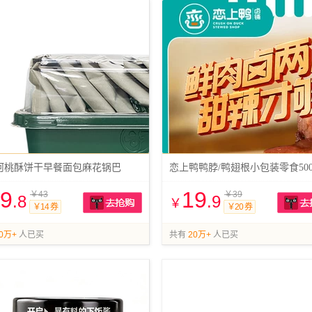
河桃酥饼干早餐面包麻花锅巴
恋上鸭鸭脖/鸭翅根小包装零食500
9
19
￥43
￥39
.8
.9
￥
￥14 券
￥20 券
抢购
0万+
人已买
共有
20万+
人已买