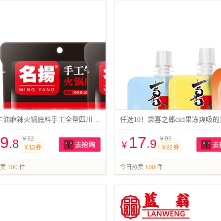
名扬牛油麻辣火锅底料手工全型四川风味调料
9
17
￥32
￥99
.8
.9
￥
￥13 券
￥82 券
抢购
卖
100
件
今日热卖
100
件