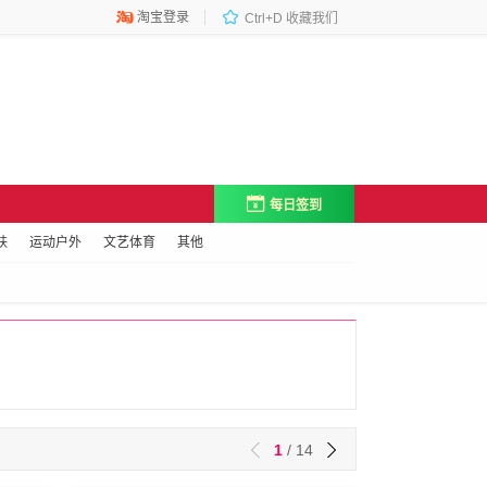

淘宝登录

Ctrl+D 收藏我们

每日签到
肤
运动户外
文艺体育
其他
1
/ 14