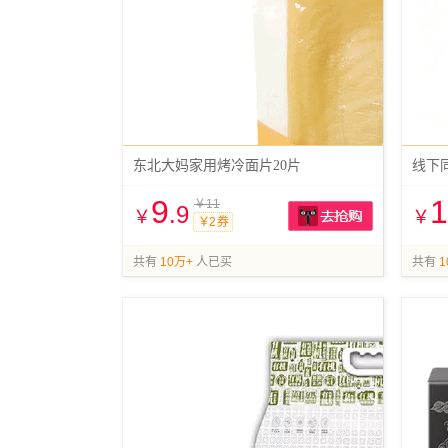
东北大妈家用烤冷面片20片
9
1
￥11
.9
￥
￥
￥2 券
抢购
共有
10万+
人已买
共有
1