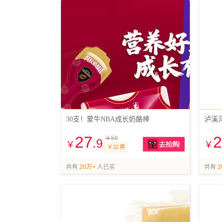
30支！蒙牛NBA成长奶酪棒
泸溪
27
2
￥59
.9
￥
￥
￥32 券
抢购
共有
20万+
人已买
共有
2