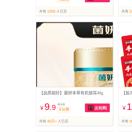
抢购
共有
1000
人已买
共有
1
【品质超好】菌妍本草有机银耳40g
【盐
9
1
￥19
.9
￥
￥
￥10 券
抢购
共有
40万+
人已买
共有
3