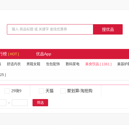
搜优品
行榜
优品App
[ HOT ]
装
舒适内衣
男鞋女鞋
包包配饰
数码家电
美食饮品 [ 1361 ]
美容护
5 ]
29块9
天猫
聚划算/淘抢购
-
筛选