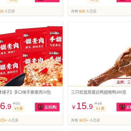
抢购
00
人已买
共有
600
人已买
品牌：
三
津铺子】多口味手撕素肉50包
三只松鼠高蛋白鸭翅根鸭480克
6
15
￥21
￥16
.9
.9
￥
￥5 券
￥1 券
抢购
0万+
人已买
共有
30万+
人已买