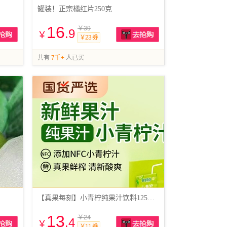
罐装！正宗橘红片250克
16
￥39
.9
￥
￥23 券
抢购
抢购
共有
7千+
人已买
【真果每刻】小青柠纯果汁饮料125ml*24罐
13
￥24
.4
￥
￥11 券