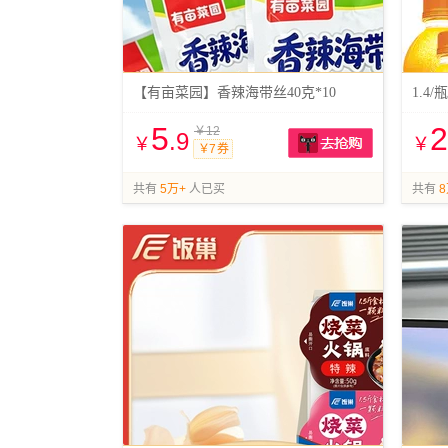
【有亩菜园】香辣海带丝40克*10
1.4
5
2
￥12
.9
￥
￥
￥7 券
抢购
共有
5万+
人已买
共有
8