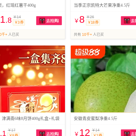
，红瑶红薯干400g
当季正宗凯特大芒果净重4.5斤
1
8
￥14
￥26
.8
￥
￥3 券
￥18 券
抢购
0千+
人已买
共有
10千+
人已买
津满斋6味8月饼400g礼盒+礼袋
安徽青皮蜜梨净重4.5斤
12
￥17
￥14
.1
￥
￥8 券
￥2 券