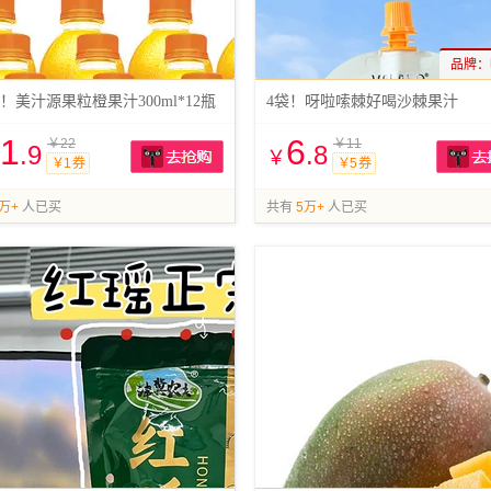
品牌：
/瓶！美汁源果粒橙果汁300ml*12瓶
4袋！呀啦嗦棘好喝沙棘果汁
1
6
￥22
￥11
.9
.8
￥
￥1 券
￥5 券
抢购
万+
人已买
共有
5万+
人已买