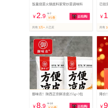
饭巢烧菜火锅底料家常炒菜调味料
已验货
2
1
￥7
.9
￥
￥
￥5 券
抢购
共有
3万+
人已买
共有
1
御味农！陕西正宗鲜凉皮255g×3包
降价！
8
9
￥18
.9
￥
￥
￥10 券