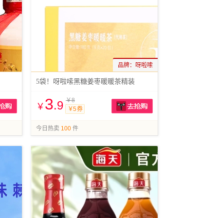
品牌：
呀啦嗦
5袋！呀啦嗦黑糖姜枣暖暖茶精装
3
￥8
.9
￥
￥5 券
抢购
抢购
今日热卖
100
件