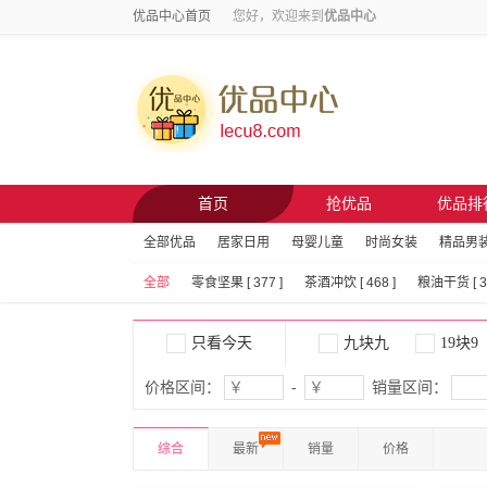
优品中心首页
您好，欢迎来到
优品中心
首页
抢优品
优品排
全部优品
居家日用
母婴儿童
时尚女装
精品男
全部
零食坚果 [ 377 ]
茶酒冲饮 [ 468 ]
粮油干货 [ 32
只看今天
九块九
19块9
价格区间：
-
销量区间：
综合
最新
销量
价格