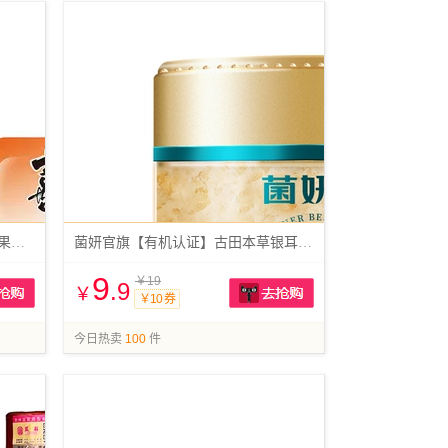
任选10！袋喜之郎cici果冻爽吸的果冻150g
菌妍官旗【有机认证】古田本草银耳40g/罐
9
￥19
.9
￥
￥10 券
抢购
抢购
今日热卖
100
件