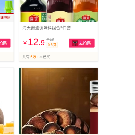
呀啦嗦
海天酱油调味料组合5件套
12
￥18
.9
￥
￥6 券
抢购
抢购
共有
5万+
人已买