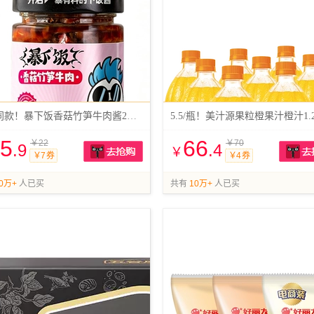
线下同款！暴下饭香菇竹笋牛肉酱2瓶*200g
5
66
￥22
￥70
.9
.4
￥
￥7 券
￥4 券
抢购
0万+
人已买
共有
10万+
人已买