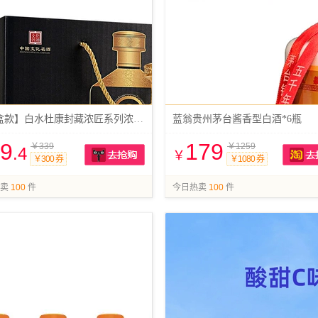
【礼盒款】白水杜康封藏浓匠系列浓香型白酒
蓝翁贵州茅台酱香型白酒*6瓶
9
179
￥339
￥1259
.4
￥
￥300 券
￥1080 券
抢购
卖
100
件
今日热卖
100
件