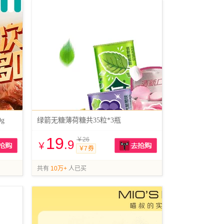
g
绿箭无糖薄荷糖共35粒*3瓶
19
￥26
.9
￥
￥7 券
抢购
抢购
共有
10万+
人已买