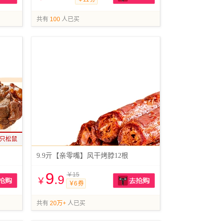
抢购
抢购
共有
100
人已买
只松鼠
9.9亓【亲零嘴】风干烤脖12根
9
￥15
.9
￥
￥6 券
抢购
抢购
共有
20万+
人已买