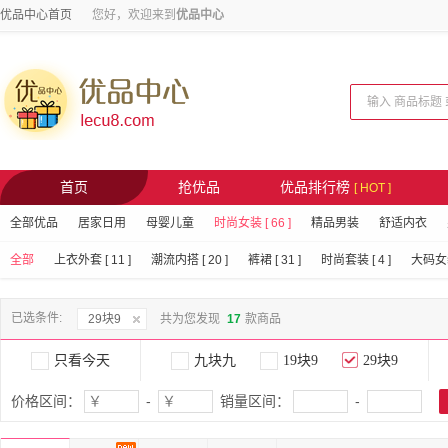
优品中心首页
您好，欢迎来到
优品中心
首页
抢优品
优品排行榜
[ HOT ]
全部优品
居家日用
母婴儿童
时尚女装 [ 66 ]
精品男装
舒适内衣
全部
上衣外套 [ 11 ]
潮流内搭 [ 20 ]
裤裙 [ 31 ]
时尚套装 [ 4 ]
大码女装 
已选条件:
29块9
共为您发现
17
款商品
只看今天
九块九
19块9
29块9
价格区间：
-
销量区间：
-