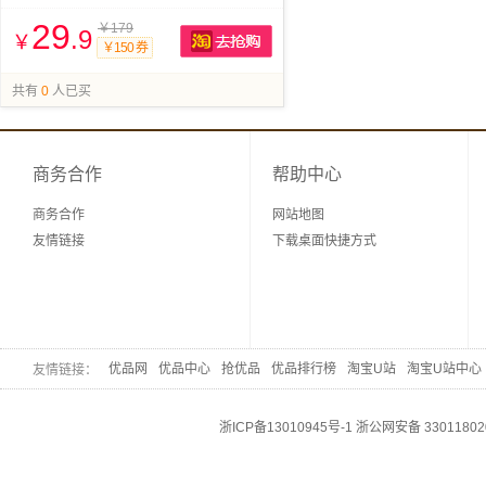
29
￥179
.9
￥
￥150 券
抢购
共有
0
人已买
商务合作
帮助中心
商务合作
网站地图
友情链接
下载桌面快捷方式
优品网
优品中心
抢优品
优品排行榜
淘宝U站
淘宝U站中心
友情链接：
浙ICP备13010945号-1
浙公网安备 33011802