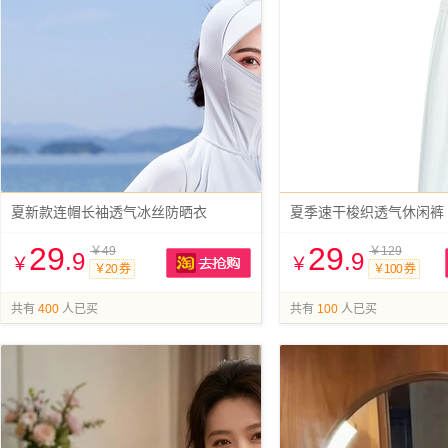
夏新款连帽长袖透气冰丝防晒衣
夏季速干梭织透气休闲裤
29
29
￥49
￥129
.9
.9
￥
￥
￥20 券
￥100 券
抢购
共有
400
人已买
共有
100
人已买