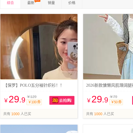
综合
最新
销量
价格
【保罗】POLO五分袖针织衫！！
2026新款慵懒风肌理阔
29
29
￥129
￥79
.9
.9
￥
￥
￥100 券
￥50 券
抢购
共有
1000
人已买
共有
1000
人已买