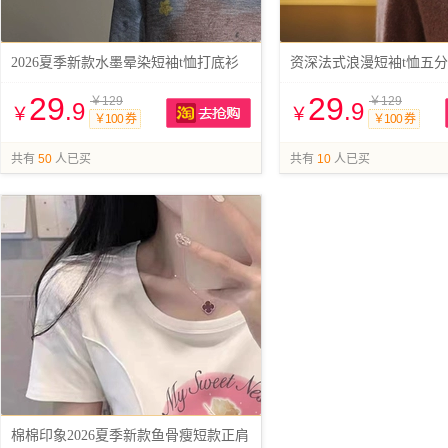
2026夏季新款水墨晕染短袖t恤打底衫
资深法式浪漫短袖t恤五
29
29
￥129
￥129
.9
.9
￥
￥
￥100 券
￥100 券
抢购
共有
50
人已买
共有
10
人已买
棉棉印象2026夏季新款鱼骨瘦短款正肩