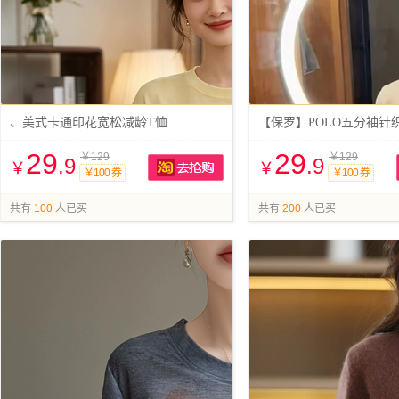
、美式卡通印花宽松减龄T恤
【保罗】POLO五分袖针
29
29
￥129
￥129
.9
.9
￥
￥
￥100 券
￥100 券
抢购
共有
100
人已买
共有
200
人已买