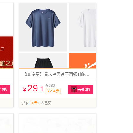
【HF专享】贵人鸟男速干圆领T恤/短裤
29
￥263
.1
￥
￥234 券
抢购
抢购
共有
10千+
人已买