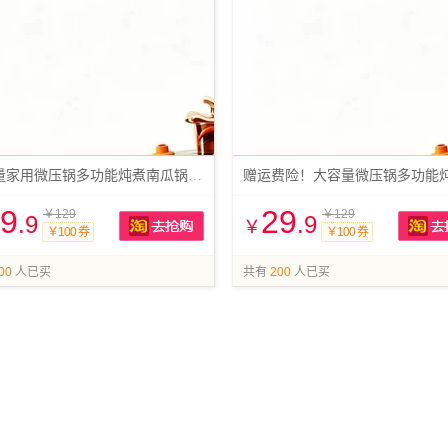
大容量家用微压锅多功能炖煮南瓜锅不粘锅
9
29
￥129
￥129
.9
.9
￥
￥100 券
￥100 券
抢购
00
人已买
共有
200
人已买