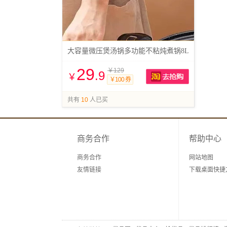
大容量微压煲汤锅多功能不粘炖煮锅8L
29
￥129
.9
￥
￥100 券
抢购
共有
10
人已买
商务合作
帮助中心
商务合作
网站地图
友情链接
下载桌面快捷