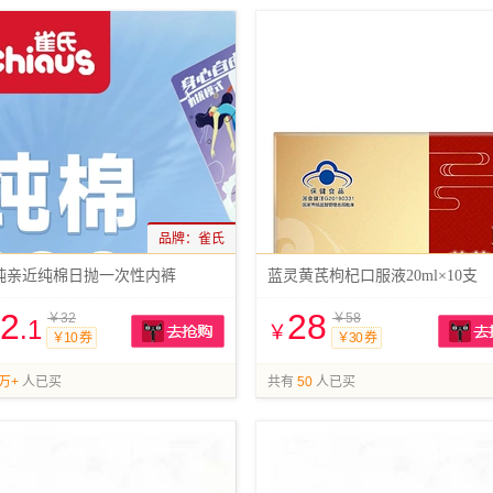
品牌：
雀氏
纯亲近纯棉日抛一次性内裤
蓝灵黄芪枸杞口服液20ml×10支
2
28
￥32
￥58
.1
￥
￥10 券
￥30 券
抢购
万+
人已买
共有
50
人已买