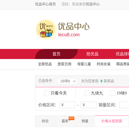
优品中心首页
您好，欢迎来到
优品中心
首页
抢优品
优品排
全部优品
居家日用
母婴儿童
时尚女装
精品男
已选条件:
29块9
共为您发现
9
款商品
只看今天
九块九
19块9
价格区间：
-
销量区间：
综合
最新
销量
价格从低到高