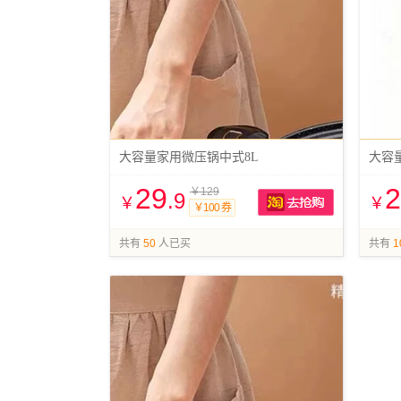
大容量家用微压锅中式8L
29
2
￥129
.9
￥
￥
￥100 券
抢购
共有
50
人已买
共有
1