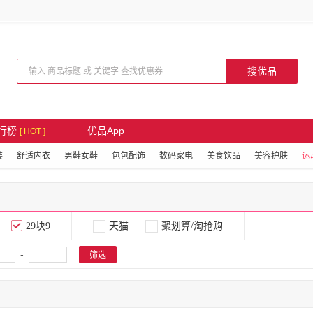
搜优品
行榜
优品App
[ HOT ]
装
舒适内衣
男鞋女鞋
包包配饰
数码家电
美食饮品
美容护肤
运动
29块9
天猫
聚划算/淘抢购
-
筛选