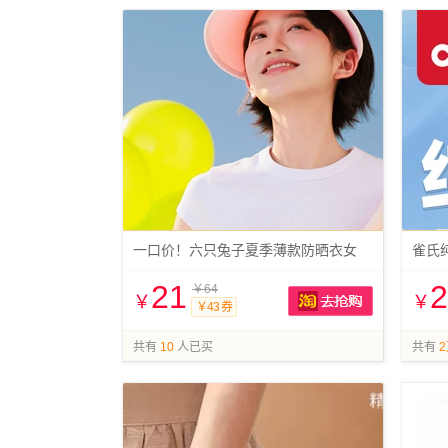
一口价！六只兔子夏季薄款防晒衣女
雀氏
21
2
￥64
￥
￥
￥43 券
抢购
共有
10
人已买
共有
2