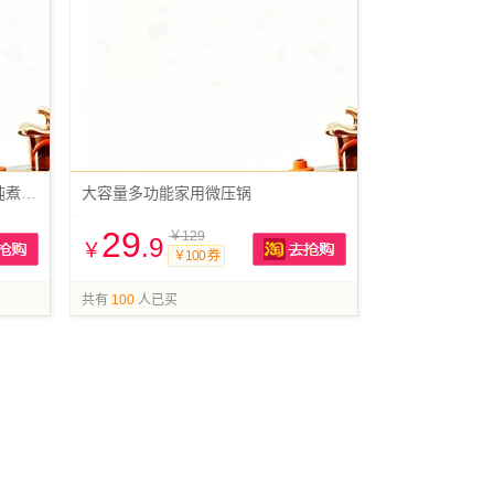
赠运费险！大容量微压锅多功能炖煮南瓜锅
大容量多功能家用微压锅
29
￥129
.9
￥
￥100 券
抢购
抢购
共有
100
人已买