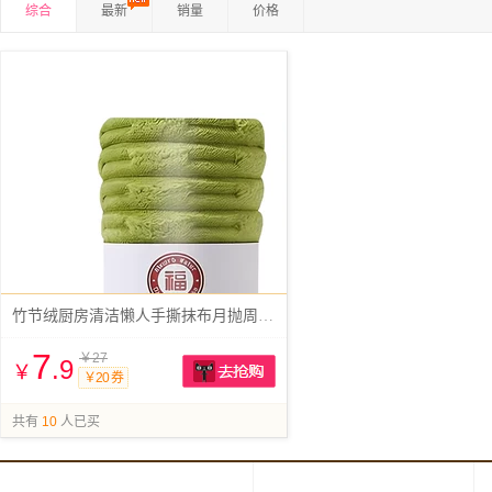
综合
最新
销量
价格
竹节绒厨房清洁懒人手撕抹布月抛周抛强吸水
7
￥27
.9
￥
￥20 券
抢购
共有
10
人已买