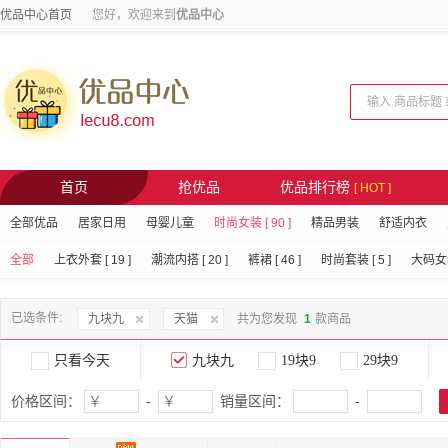
优品中心首页
您好，欢迎来到
优品中心
首页
抢优品
优品排行榜
[ HOT ]
全部优品
居家日用
母婴儿童
时尚女装 [ 90 ]
精品男装
舒适内衣
全部
上衣外套 [ 19 ]
潮流内搭 [ 20 ]
裤裙 [ 46 ]
时尚套装 [ 5 ]
大码女装 
已选条件:
九块九
天猫
共为您发现
1
款商品
只看今天
九块九
19块9
29块9
价格区间：
-
销量区间：
-