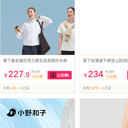
蕉下暴走梭织弯刀裤女显高廓形长裤香蕉裤
227
234
￥237
￥244
.9
￥
￥
￥10 券
￥10 券
抢购
共有
4万+
人已买
共有
10千+
人已买