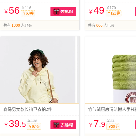
56
49
￥116
￥170
￥
￥
￥60 券
￥121 券
抢购
共有
1000
人已买
共有
600
人已买
森马男女款长袖卫衣拍2件
39
7
￥136
￥27
.5
.9
￥
￥
￥97 券
￥20 券