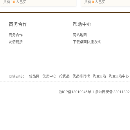
抢购
共有
10
人已买
共有
0
人已买
商务合作
帮助中心
商务合作
网站地图
友情链接
下载桌面快捷方式
优品网
优品中心
抢优品
优品排行榜
淘宝U站
淘宝U站中心
友情链接：
浙ICP备13010945号-1
浙公网安备 33011802