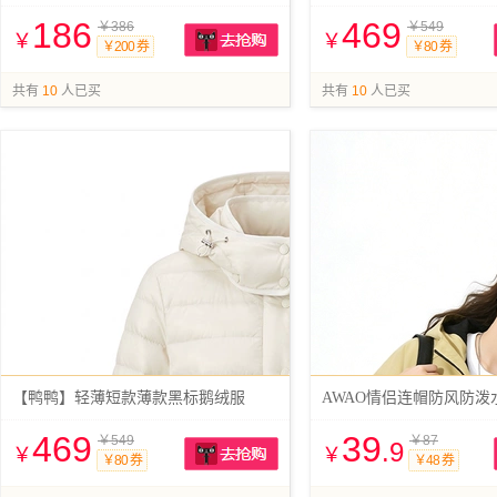
186
469
￥386
￥549
￥
￥
￥200 券
￥80 券
抢购
共有
10
人已买
共有
10
人已买
【鸭鸭】轻薄短款薄款黑标鹅绒服
AWAO情侣连帽防风防泼
469
39
￥549
￥87
.9
￥
￥
￥80 券
￥48 券