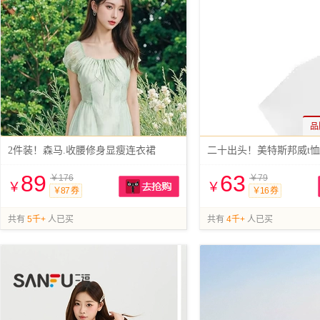
品
2件装！森马.收腰修身显瘦连衣裙
二十出头！美特斯邦威t
89
63
￥176
￥79
￥
￥
￥87 券
￥16 券
抢购
共有
5千+
人已买
共有
4千+
人已买