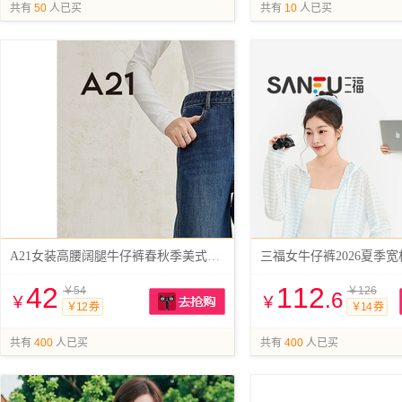
抢购
共有
50
人已买
共有
10
人已买
A21女装高腰阔腿牛仔裤春秋季美式复古水洗
三福女牛仔裤2026夏季
42
112
￥54
￥126
.6
￥
￥
￥12 券
￥14 券
抢购
共有
400
人已买
共有
400
人已买