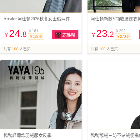
Artsdon阿仕顿2026秋冬女士假两件针织衫
24
23
￥161
￥293
.8
.2
￥
￥
￥137 券
￥270 券
抢购
共有
100
人已买
共有
100
人已买
鸭鸭轻薄款羽绒服女反季