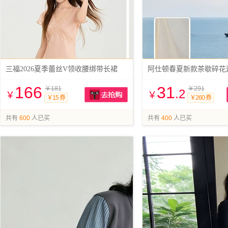
三福2026夏季蕾丝V领收腰绑带长裙
166
31
￥181
￥291
.2
￥
￥
￥15 券
￥260 券
抢购
共有
600
人已买
共有
400
人已买