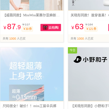
【戚薇同款】MissWiss莱赛尔亚麻新款阔腿裤
87
63
￥117
￥184
.9
￥
￥
￥30 券
￥121 券
抢购
共有
1000
人已买
共有
1000
人已买
今日
尺码很全！破价！！miss工装伞兵裤
【关晓彤同款】小野和子