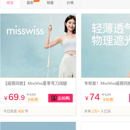
综合
最新
销量
价格
【戚薇同款】MissWiss夏季弯刀阔腿裤百搭
专柜款！MissWiss戚薇
69
74
￥159
￥124
.9
￥
￥
￥90 券
￥50 券
抢购
今日热卖
400
件
共有
2万+
人已买