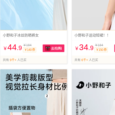
小野和子冰丝防晒裤女
小野和子运动短裙！！
44
34
￥184
￥184
.9
.9
￥
￥
￥140 券
￥150 券
抢购
共有
9千+
人已买
共有
6千+
人已买