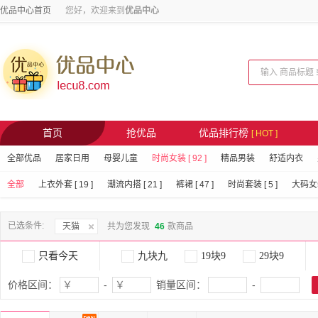
优品中心首页
您好，欢迎来到
优品中心
首页
抢优品
优品排行榜
[ HOT ]
全部优品
居家日用
母婴儿童
时尚女装 [ 92 ]
精品男装
舒适内衣
全部
上衣外套 [ 19 ]
潮流内搭 [ 21 ]
裤裙 [ 47 ]
时尚套装 [ 5 ]
大码女装 
已选条件:
天猫
共为您发现
46
款商品
只看今天
九块九
19块9
29块9
价格区间：
-
销量区间：
-