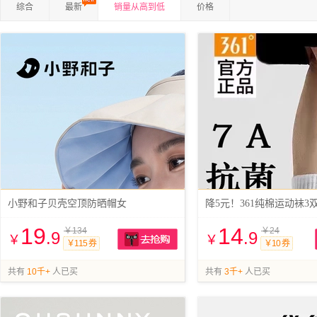
综合
最新
销量从高到低
价格
小野和子贝壳空顶防晒帽女
降5元！361纯棉运动袜3
19
14
￥134
￥24
.9
.9
￥
￥
￥115 券
￥10 券
抢购
共有
10千+
人已买
共有
3千+
人已买