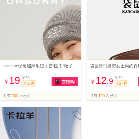
ohsunny保暖加厚毛绒手套/围巾/帽子
袋鼠针扣腰带女士简约真皮
19
12
￥69
￥39
.9
￥
￥
￥50 券
￥27 券
抢购
共有
200
人已买
共有
100
人已买