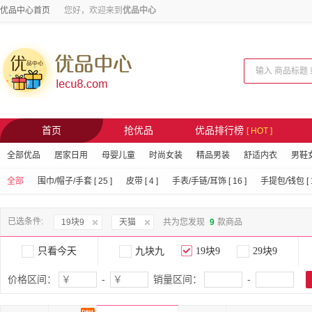
优品中心首页
您好，欢迎来到
优品中心
首页
抢优品
优品排行榜
[ HOT ]
全部优品
居家日用
母婴儿童
时尚女装
精品男装
舒适内衣
男鞋
全部
围巾/帽子/手套 [ 25 ]
皮带 [ 4 ]
手表/手链/耳饰 [ 16 ]
手提包/钱包 [ 1
已选条件:
19块9
天猫
共为您发现
9
款商品
只看今天
九块九
19块9
29块9
价格区间：
-
销量区间：
-