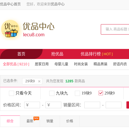
优品中心首页
您好，欢迎来到
优品中心
首页
抢优品
优品排行榜
[ HOT ]
全部优品 [ 9210 ]
居家日用
母婴儿童
时尚女装
精品男装
舒适内衣
已选条件:
29块9
共为您发现
1285
款商品
只看今天
九块九
19块9
29块9
价格区间：
-
销量区间：
-
综合
最新
销量
价格