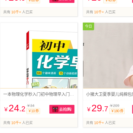
￥60 券
￥40 券
抢购
共有
10千+
人已买
共有
10千+
人已买
今日
一本物理化学秒入门初中物理早入门一本
小猪大卫夏季婴儿纯棉包
24
29
￥34
￥209
.2
.7
￥
￥
￥10 券
￥180 券
抢购
共有
10千+
人已买
共有
10千+
人已买