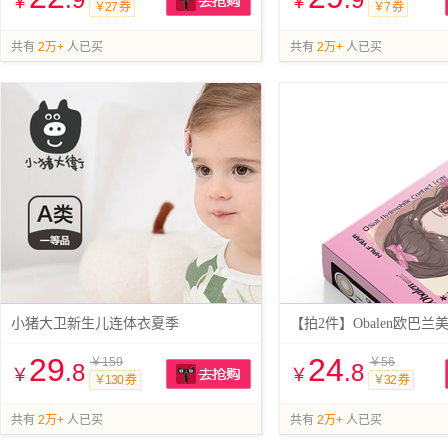
￥
￥
￥27 券
￥7 券
抢购
共有
2万+
人已买
共有
2万+
人已买
小猪大卫新生儿连体衣夏季
【拍2件】Obalen欧巴兰
29
24
￥159
￥56
.8
.8
￥
￥
￥130 券
￥32 券
抢购
共有
2万+
人已买
共有
2万+
人已买