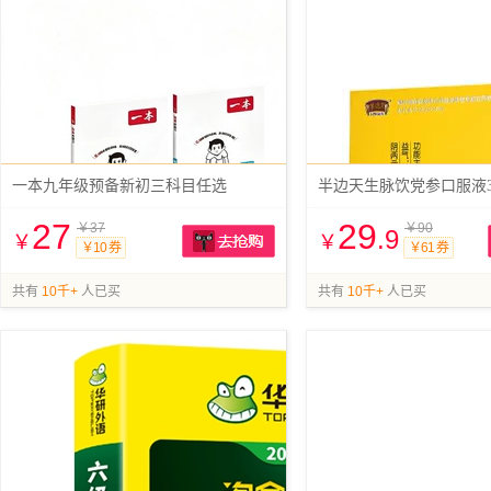
一本九年级预备新初三科目任选
半边天生脉饮党参口服液3
27
29
￥37
￥90
.9
￥
￥
￥10 券
￥61 券
抢购
共有
10千+
人已买
共有
10千+
人已买