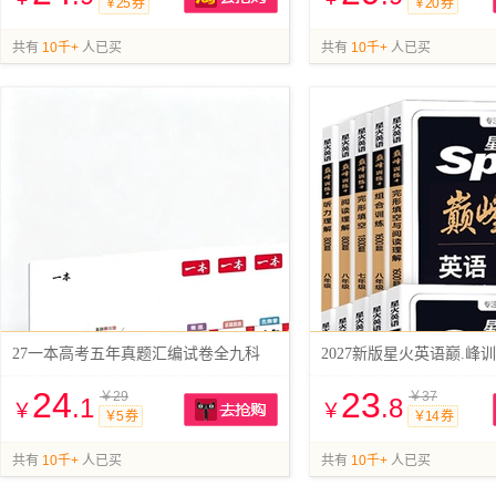
￥25 券
￥20 券
抢购
共有
10千+
人已买
共有
10千+
人已买
27一本高考五年真题汇编试卷全九科
24
23
￥29
￥37
.1
.8
￥
￥
￥5 券
￥14 券
抢购
共有
10千+
人已买
共有
10千+
人已买