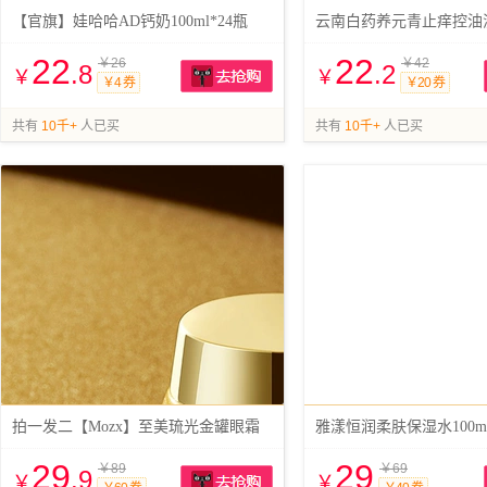
【官旗】娃哈哈AD钙奶100ml*24瓶
22
22
￥26
￥42
.8
.2
￥
￥
￥4 券
￥20 券
抢购
共有
10千+
人已买
共有
10千+
人已买
拍一发二【Mozx】至美琉光金罐眼霜
雅漾恒润柔肤保湿水100m
29
29
￥89
￥69
.9
￥
￥