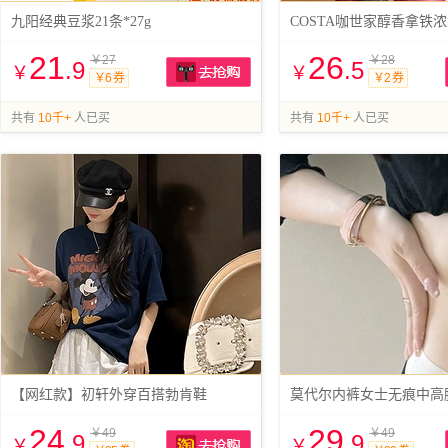
九阳经典豆浆21条*27g
21
26
￥27
￥28
.9
.5
￥
￥
￥6 券
￥2 券
抢购
共有
10千+
人已买
共有
10千+
人已买
【网红款】初轩外穿百搭勃肯鞋
莫代尔内裤女士无痕中高
24
29
￥49
￥49
.9
.9
￥
￥