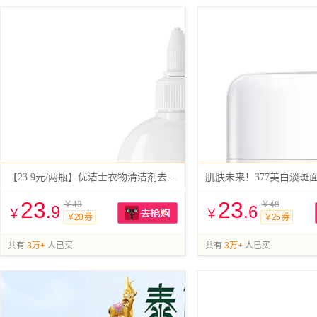
【23.9元/两瓶】优洁士衣物清洁剂去油王
肌肤未来！377美白淡斑
23
23
￥43
￥48
.9
.6
￥
￥
￥20 券
￥25 券
抢购
共有
3万+
人已买
共有
3万+
人已买