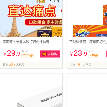
泰国膏关节膝盖跌打损伤涂抹膏
29
23
￥129
￥33
.9
.9
￥
￥
￥100 券
￥10 券
抢购
共有
3万+
人已买
共有
3万+
人已买