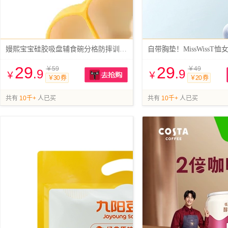
嫚熙宝宝硅胶吸盘辅食碗分格防摔训练碗
自带胸垫！MissWissT恤
29
29
￥59
￥49
.9
.9
￥
￥
￥30 券
￥20 券
抢购
共有
10千+
人已买
共有
10千+
人已买