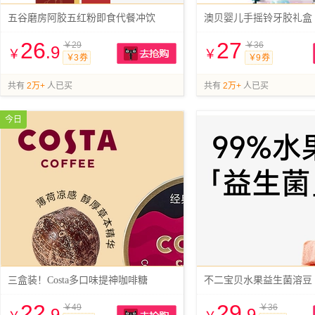
五谷磨房阿胶五红粉即食代餐冲饮
澳贝婴儿手摇铃牙胶礼盒
26
27
￥29
￥36
.9
￥
￥
￥3 券
￥9 券
抢购
共有
2万+
人已买
共有
2万+
人已买
今日
三盒装！Costa多口味提神咖啡糖
不二宝贝水果益生菌溶豆
22
29
￥49
￥36
.9
.9