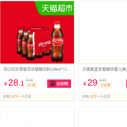
可口可乐雪碧芬达碳酸饮料248ml*12瓶*2箱
贝德美蓝甘菊精华婴儿爽身露
28
29
￥30
￥49
.1
￥
￥
￥2 券
￥20 券
抢购
共有
10千+
人已买
共有
10千+
人已买