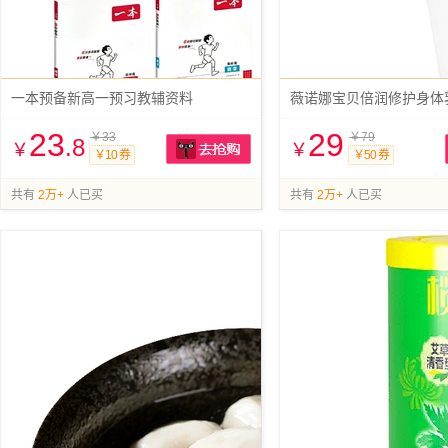
一本预备新高一预习教辅资料
薇诺娜宝贝倍润修护身体乳1
23
29
￥33
￥79
.8
￥
￥
￥10 券
￥50 券
抢购
共有
2万+
人已买
共有
2万+
人已买