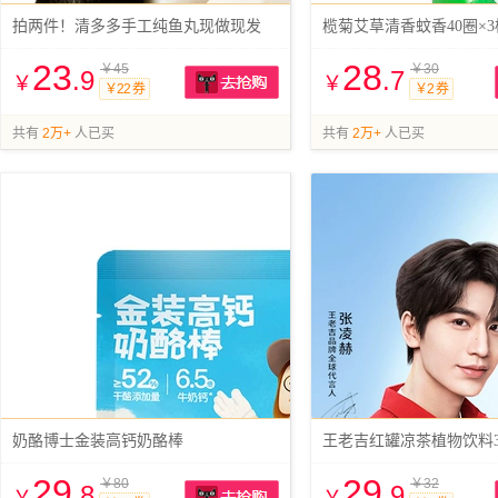
拍两件！清多多手工纯鱼丸现做现发
榄菊艾草清香蚊香40圈×
23
28
￥45
￥30
.9
.7
￥
￥
￥22 券
￥2 券
抢购
共有
2万+
人已买
共有
2万+
人已买
奶酪博士金装高钙奶酪棒
王老吉红罐凉茶植物饮料310
29
29
￥80
￥32
.8
.9