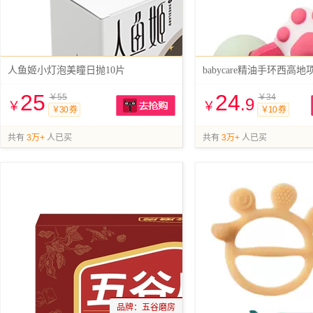
人鱼姬小灯泡美瞳日抛10片
babycare精油手环西高地
25
24
￥55
￥34
.9
￥
￥
￥30 券
￥10 券
抢购
共有
3万+
人已买
共有
3万+
人已买
品牌：
五谷磨房