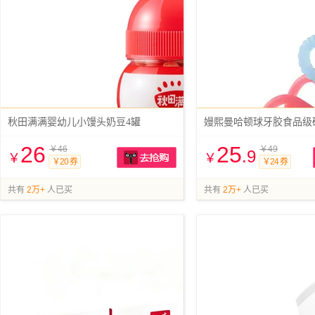
秋田满满婴幼儿小馒头奶豆4罐
嫚熙曼哈顿球牙胶食品级
26
25
￥46
￥49
.9
￥
￥
￥20 券
￥24 券
抢购
共有
2万+
人已买
共有
2万+
人已买