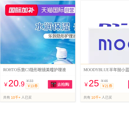
ROHTO乐敦C3隐形眼镜美瞳护理液
MOODYBLUE半年抛小
20
25
￥33
￥46
.9
￥
￥
￥13 券
￥21 券
抢购
共有
10千+
人已买
共有
10千+
人已买