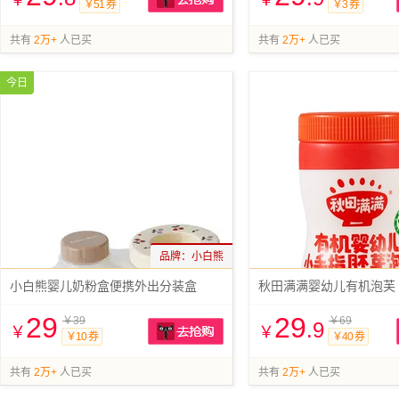
￥
￥
￥51 券
￥3 券
抢购
共有
2万+
人已买
共有
2万+
人已买
今日
品牌：
小白熊
小白熊婴儿奶粉盒便携外出分装盒
秋田满满婴幼儿有机泡芙
29
29
￥39
￥69
.9
￥
￥
￥10 券
￥40 券
抢购
共有
2万+
人已买
共有
2万+
人已买