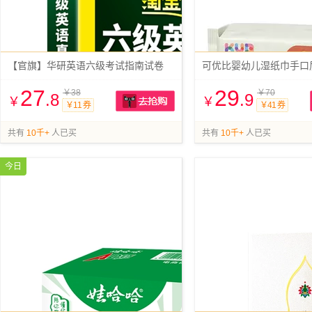
【官旗】华研英语六级考试指南试卷
可优比婴幼儿湿纸巾手口
27
29
￥38
￥70
.8
.9
￥
￥
￥11 券
￥41 券
抢购
共有
10千+
人已买
共有
10千+
人已买
今日