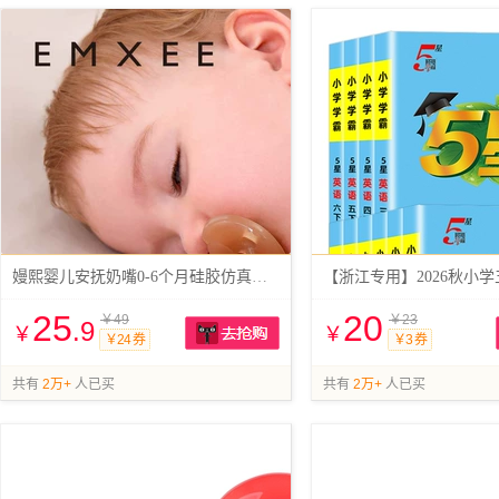
嫚熙婴儿安抚奶嘴0-6个月硅胶仿真母乳
【浙江专用】2026秋小
25
20
￥49
￥23
.9
￥
￥
￥24 券
￥3 券
抢购
共有
2万+
人已买
共有
2万+
人已买