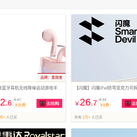
品牌：
爱国者
爱国者蓝牙耳机无线降噪运动游戏半入耳式
2
26
￥47
￥34
.6
.7
￥
￥25 券
￥8 券
抢购
万+
人已买
共有
2万+
人已买