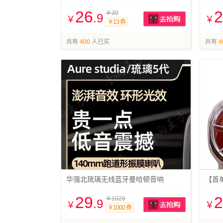
26
2
￥39
.9
￥
￥
￥13 券
抢购
共有
400
人已买
共有
4
华强北琉璃无线蓝牙曼哈顿音响
29
2
￥1029
.9
￥
￥
￥1000 券