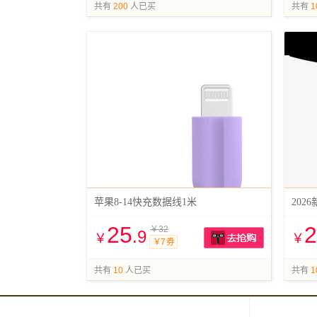
抢购
共有
200
人已买
共有
1
苹果8-14快充数据线1米
202
25
2
￥32
.9
￥
￥
￥7 券
抢购
共有
10
人已买
共有
1