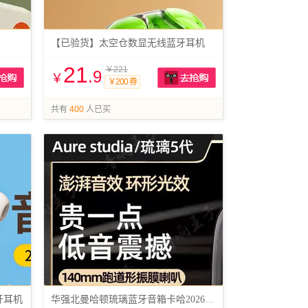
【已验货】太空仓数显无线蓝牙耳机
21
￥221
.9
￥
￥200 券
抢购
抢购
共有
400
人已买
牙耳机
华强北曼哈顿琉璃蓝牙音箱卡哈2026重低音