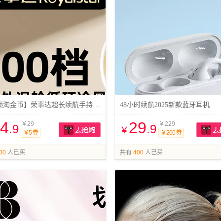
【大额淘金币】荣事达超长续航手持风扇
48小时续航2025新款蓝牙耳机
4
29
￥29
￥229
.9
.9
￥
￥5 券
￥200 券
抢购
00
人已买
共有
400
人已买