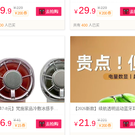
9
29
￥229
￥229
.9
.9
￥
￥200 券
￥200 券
抢购
00
人已买
共有
400
人已买
【首单7-8元】梵施家品冷敷冰感手持风扇
【2026新款】续航透明运动蓝牙
6
21
￥41
￥221
.9
.9
￥
￥15 券
￥200 券