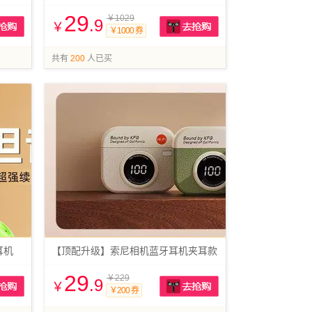
29
￥1029
.9
￥
￥1000 券
抢购
抢购
共有
200
人已买
耳机
【顶配升级】索尼相机蓝牙耳机夹耳款
29
￥229
.9
￥
￥200 券