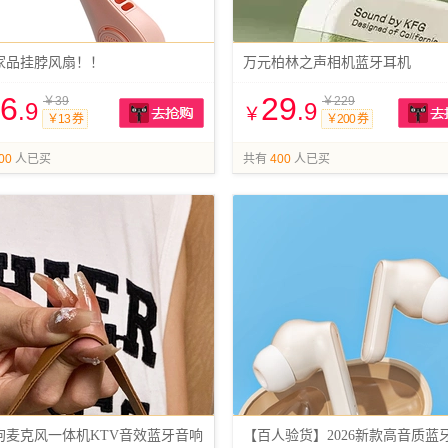
家品挂脖风扇！！
万元柏林之声相机蓝牙耳机
6
29
￥39
￥229
.9
.9
￥
￥13 券
￥200 券
抢购
00
人已买
共有
400
人已买
狗麦克风一体机KTV音效蓝牙音响
【百人验货】2026新款高音质蓝