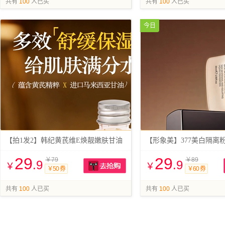
共有
100
人已买
共有
100
人已买
今日
【拍1发2】韩纪黄芪维E焕靓嫩肤甘油
【形象美】377美白隔离粉
29
29
￥79
￥89
.9
.9
￥
￥
￥50 券
￥60 券
抢购
共有
100
人已买
共有
100
人已买