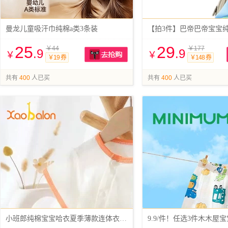
曼龙儿童吸汗巾纯棉a类3条装
【拍3件】巴帝巴帝宝宝
25
29
￥44
￥177
.9
.9
￥
￥
￥19 券
￥148 券
抢购
共有
400
人已买
共有
400
人已买
小班郎纯棉宝宝哈衣夏季薄款连体衣拍2
9.9/件！任选3件木木屋