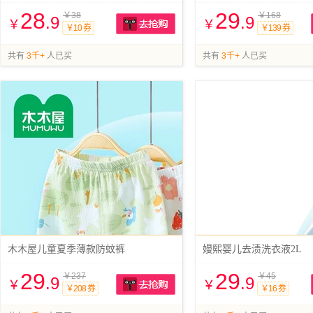
28
29
￥38
￥168
.9
.9
￥
￥
￥10 券
￥139 券
抢购
共有
3千+
人已买
共有
3千+
人已买
木木屋儿童夏季薄款防蚊裤
嫚熙婴儿去渍洗衣液2L
29
29
￥237
￥45
.9
.9
￥
￥
￥208 券
￥16 券
抢购