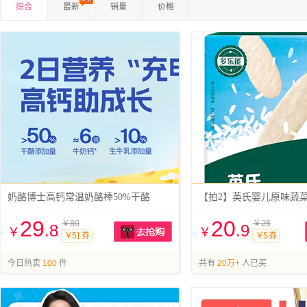
综合
最新
销量
价格
奶酪博士高钙常温奶酪棒50%干酪
29
20
￥80
￥25
.8
.9
￥
￥
￥51 券
￥5 券
抢购
今日热卖
100
件
共有
20万+
人已买