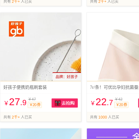
共有
2千+
人已买
共有
2千+
人已买
品牌：
好孩子
好孩子便携奶瓶刷套装
7r/条！可优比孕妇抗菌
27
22
￥47
￥42
.9
.7
￥
￥
￥20 券
￥20 券
抢购
共有
2千+
人已买
共有
1000
人已买