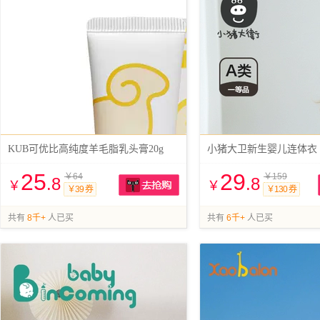
KUB可优比高纯度羊毛脂乳头膏20g
小猪大卫新生婴儿连体衣
25
29
￥64
￥159
.8
.8
￥
￥
￥39 券
￥130 券
抢购
共有
8千+
人已买
共有
6千+
人已买