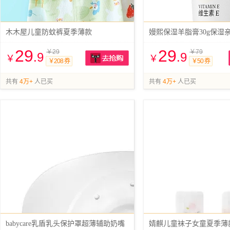
木木屋儿童防蚊裤夏季薄款
嫚熙保湿羊脂膏30g保湿
29
29
￥29
￥79
.9
.9
￥
￥
￥208 券
￥50 券
抢购
共有
4万+
人已买
共有
4万+
人已买
babycare乳盾乳头保护罩超薄辅助奶嘴
婧麒儿童袜子女童夏季薄