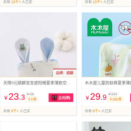
抢购
共有
10千+
人已买
共有
10千+
人已买
品牌：
婧麒
天降9元婧麒宝宝遮阳帽夏季薄款空顶儿童帽
木木屋儿童防蚊裤夏季薄
23
29
￥26
￥237
.3
.9
￥
￥
￥3 券
￥208 券
抢购
共有
9千+
人已买
共有
9千+
人已买