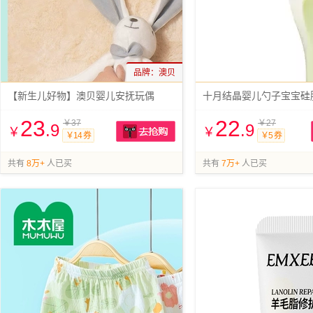
品牌：
澳贝
【新生儿好物】澳贝婴儿安抚玩偶
十月结晶婴儿勺子宝宝硅
23
22
￥37
￥27
.9
.9
￥
￥
￥14 券
￥5 券
抢购
共有
8万+
人已买
共有
7万+
人已买