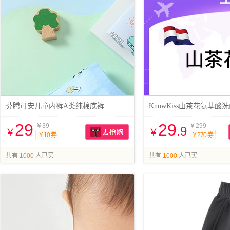
芬腾可安儿童内裤A类纯棉底裤
KnowKiss山茶花氨基酸
29
29
￥39
￥299
.9
￥
￥
￥10 券
￥270 券
抢购
共有
1000
人已买
共有
1000
人已买