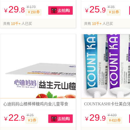
29
25
￥179
￥35
.8
.9
￥
￥
￥150 券
￥10 券
抢购
共有
10千+
人已买
共有
10千+
人已买
心迪妈妈山楂棒棒糖鸡内金儿童零食
COUNTKASHI卡仕美
22
29
￥25
￥439
.9
.9
￥
￥
￥3 券
￥410 券