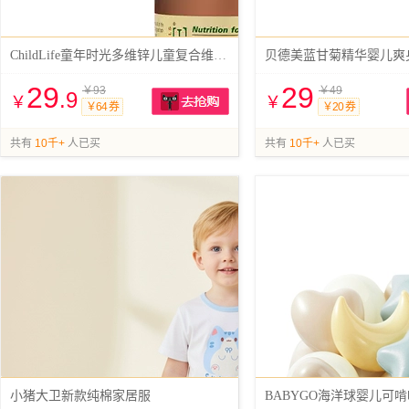
ChildLife童年时光多维锌儿童复合维生素
贝德美蓝甘菊精华婴儿爽身露
29
29
￥93
￥49
.9
￥
￥
￥64 券
￥20 券
抢购
共有
10千+
人已买
共有
10千+
人已买
小猪大卫新款纯棉家居服
BABYGO海洋球婴儿可