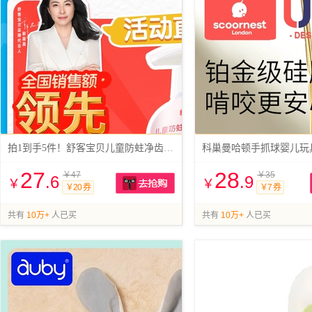
拍1到手5件！舒客宝贝儿童防蛀净齿牙膏
27
28
￥47
￥35
.6
.9
￥
￥
￥20 券
￥7 券
抢购
共有
10万+
人已买
共有
10万+
人已买