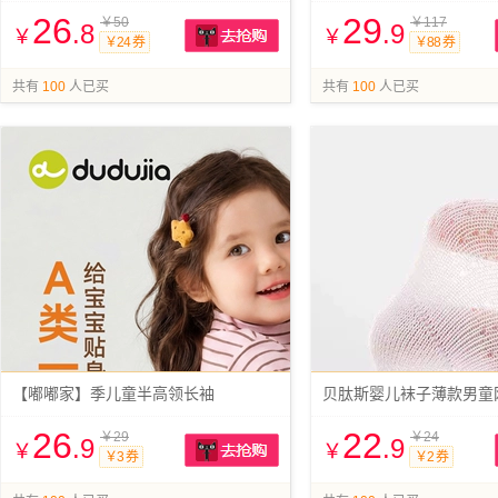
26
29
￥50
￥117
.8
.9
￥
￥
￥24 券
￥88 券
抢购
共有
100
人已买
共有
100
人已买
【嘟嘟家】季儿童半高领长袖
26
22
￥29
￥24
.9
.9
￥
￥
￥3 券
￥2 券
抢购