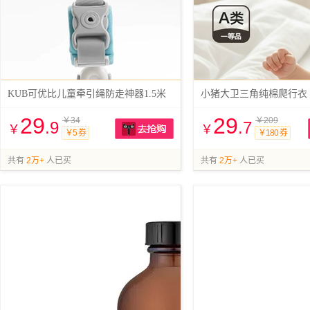
KUB可优比儿童牵引绳防走神器1.5米
小猪大卫三角纯棉爬行衣
29
29
￥34
￥209
.9
.7
￥
￥
￥5 券
￥180 券
抢购
共有
2万+
人已买
共有
2万+
人已买