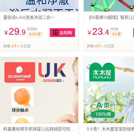
露安适Lelch洗发沐浴二合一
【60直棒50钢球】智邦
29
23
￥300
￥28
.9
.4
￥
￥
￥271 券
￥5 券
抢购
共有
4千+
人已买
共有
4千+
人已买
科巢曼哈顿手抓球婴儿玩具硅胶可咬牙胶宝宝