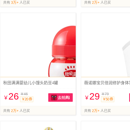
抢购
共有
3万+
人已买
共有
2万+
人已买
秋田满满婴幼儿小馒头奶豆4罐
薇诺娜宝贝倍润修护身体乳1
26
29
￥46
￥79
￥
￥
￥20 券
￥50 券
抢购
共有
2万+
人已买
共有
2万+
人已买