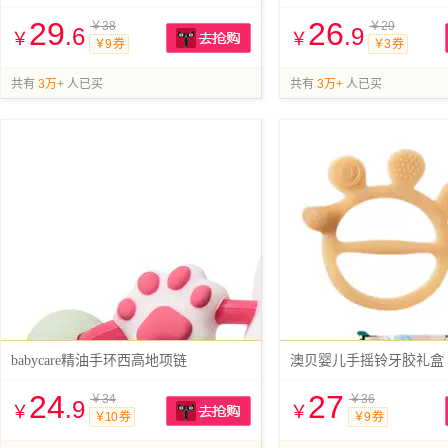
29
26
￥38
￥29
.6
.9
￥
￥
￥9 券
￥3 券
抢购
共有
3万+
人已买
共有
3万+
人已买
babycare精油手环西高地项链
澳贝婴儿手摇铃牙胶礼盒
24
27
￥34
￥36
.9
￥
￥
￥10 券
￥9 券