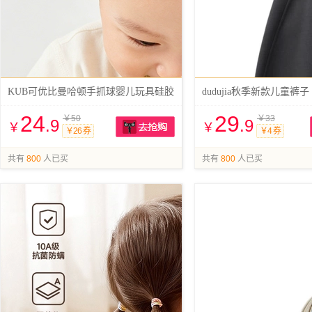
KUB可优比曼哈顿手抓球婴儿玩具硅胶
dudujia秋季新款儿童裤子
24
29
￥50
￥33
.9
.9
￥
￥
￥26 券
￥4 券
抢购
共有
800
人已买
共有
800
人已买