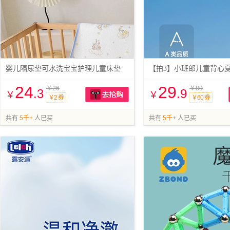
婴儿隔尿垫可水洗宝宝护理儿童床垫
24
29
￥26
￥89
.3
.9
￥
￥
￥2 券
￥60 券
抢购
共有
5千+
人已买
共有
5千+
人已买