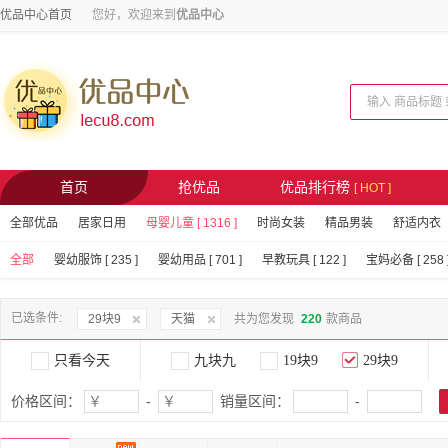
优品中心首页
您好，欢迎来到
优品中心
首页
抢优品
优品排行榜
[ HOT ]
全部优品
居家日用
母婴儿童 [ 1316 ]
时尚女装
精品男装
舒适内衣
全部
婴幼服饰 [ 235 ]
婴幼用品 [ 701 ]
早教玩具 [ 122 ]
宝妈必备 [ 258 
已选条件:
29块9
天猫
共为您发现
220
款商品
只看今天
九块九
19块9
29块9
价格区间：
-
销量区间：
-