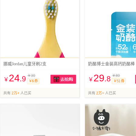
挪威Jordan儿童牙刷2支
奶酪博士金装高钙奶酪棒
24
29
￥30
￥80
.9
.8
￥
￥
￥6 券
￥51 券
抢购
共有
2万+
人已买
共有
2万+
人已买