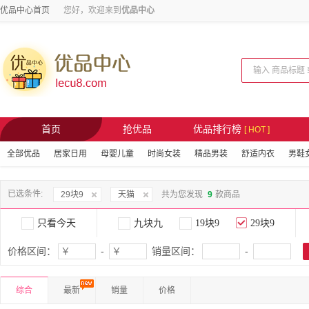
优品中心首页
您好，欢迎来到
优品中心
首页
抢优品
优品排行榜
[ HOT ]
全部优品
居家日用
母婴儿童
时尚女装
精品男装
舒适内衣
男鞋
已选条件:
29块9
天猫
共为您发现
9
款商品
只看今天
九块九
19块9
29块9
价格区间：
-
销量区间：
-
综合
最新
销量
价格