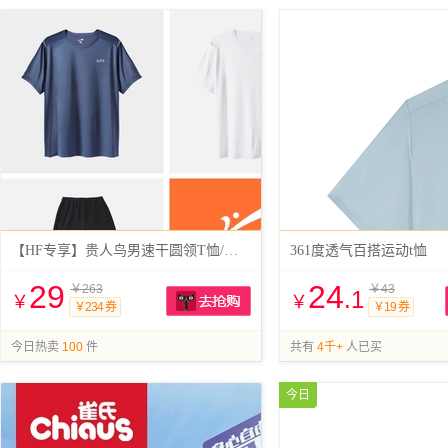
【HF专享】贵人鸟男速干圆领T恤/短裤
361度透气百搭运动t恤
29
24
￥263
￥43
.1
￥
￥
￥234 券
￥19 券
抢购
今日热卖
100
件
共有
4千+
人已买
今日