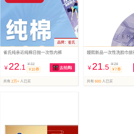
品牌：
雀氏
雀氏纯亲近纯棉日抛一次性内裤
22
21
￥32
￥28
.1
.5
￥
￥
￥10 券
￥7 券
抢购
共有
2万+
人已买
共有
600
人已买