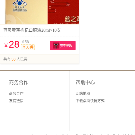
蓝灵黄芪枸杞口服液20ml×10支
28
￥58
￥
￥30 券
抢购
共有
50
人已买
商务合作
帮助中心
商务合作
网站地图
友情链接
下载桌面快捷方式